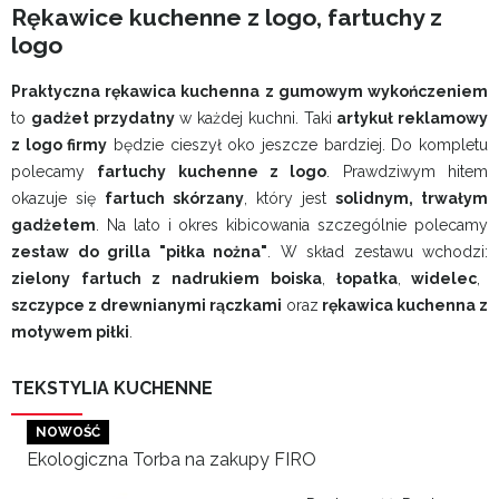
Rękawice kuchenne z logo, fartuchy z
logo
Praktyczna rękawica kuchenna z gumowym wykończeniem
to
gadżet przydatny
w każdej kuchni. Taki
artykuł reklamowy
z logo firmy
będzie cieszył oko jeszcze bardziej. Do kompletu
polecamy
fartuchy kuchenne z logo
. Prawdziwym hitem
okazuje się
fartuch skórzany
, który jest
solidnym, trwałym
gadżetem
. Na lato i okres kibicowania szczególnie polecamy
zestaw do grilla "piłka nożna"
. W skład zestawu wchodzi:
zielony fartuch z nadrukiem boiska
,
łopatka
,
widelec
,
szczypce z drewnianymi rączkami
oraz
rękawica kuchenna z
motywem piłki
.
TEKSTYLIA KUCHENNE
NOWOŚĆ
Ekologiczna Torba na zakupy FIRO