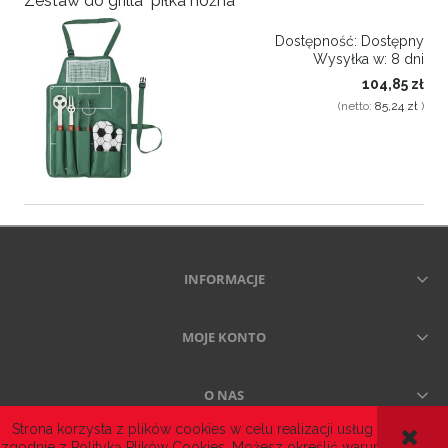
Zestaw do grilla "piłka nożna"
Dostępność:
Dostępny
Wysyłka w:
8 dni
104,85 zł
(netto:
85,24 zł
)
INFORMACJE
MOJE KONTO
O NAS
Strona korzysta z plików cookies w celu realizacji usług i
zgodnie z
Polityką Plików Cookies
. Możesz określić warunki