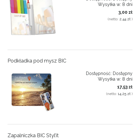
Wysyłka w:
8 dni
3,00 zł
(netto:
2,44 zł
)
Podkładka pod mysz BIC
Dostępność:
Dostępny
Wysyłka w:
8 dni
17,53 zł
(netto:
14,25 zł
)
Zapalniczka BIC Styl’it