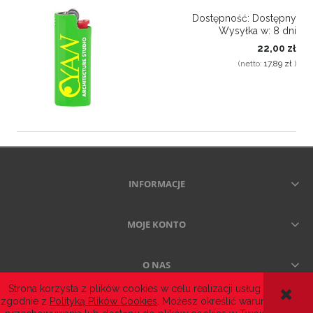
Dostępność:
Dostępny
Wysyłka w:
8 dni
22,00 zł
(netto:
17,89 zł
)
INFORMACJE
MOJE KONTO
O NAS
Strona korzysta z plików cookies w celu realizacji usług i
zgodnie z
Polityką Plików Cookies
. Możesz określić warunki
POKAŻ PEŁNĄ WERSJĘ STRONY