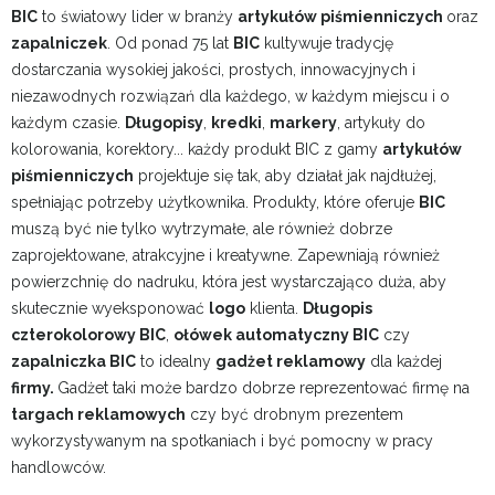
BIC
to światowy lider w branży
artykułów piśmienniczych
oraz
zapalniczek
. Od ponad 75 lat
BIC
kultywuje tradycję
dostarczania wysokiej jakości, prostych, innowacyjnych i
niezawodnych rozwiązań dla każdego, w każdym miejscu i o
każdym czasie.
Długopisy
,
kredki
,
markery
, artykuły do
kolorowania, korektory... każdy produkt BIC z gamy
artykułów
piśmienniczych
projektuje się tak, aby działał jak najdłużej,
spełniając potrzeby użytkownika. Produkty, które oferuje
BIC
muszą być nie tylko wytrzymałe, ale również dobrze
zaprojektowane, atrakcyjne i kreatywne. Zapewniają również
powierzchnię do nadruku, która jest wystarczająco duża, aby
skutecznie wyeksponować
logo
klienta.
Długopis
czterokolorowy BIC
,
ołówek automatyczny BIC
czy
zapalniczka BIC
to idealny
gadżet reklamowy
dla każdej
firmy.
Gadżet taki może bardzo dobrze reprezentować firmę na
targach reklamowych
czy być drobnym prezentem
wykorzystywanym na spotkaniach i być pomocny w pracy
handlowców.