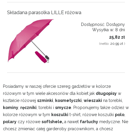
Składana parasolka LILLE różowa
Dostępność:
Dostępny
Wysyłka w:
8 dni
25,82 zł
(netto:
20,99 zł
)
Posiadamy w naszej ofercie szereg gadżetów w kolorze
różowym w tym wiele akcesoriów dla kobiet jak
długopisy
w
kształcie różowej
szminki
,
kosmetyczki
,
wieszaki
na torebki,
kominy
,
ręczniki
, torebki i
smycze
. Proponujemy także odzież w
kolorze różowym w tym
koszulki
t-shirt, różowe koszulki
polo
,
polary
czy różowe
softshele,
a nawet
fartuchy
medyczne. Nie
chcesz zmieniać całej garderoby pracownikom, a chcesz