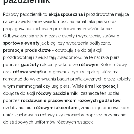
październik
Różowy październik to
akcja społeczna
i prozdrowotna mająca
na celu zwiększanie świadomości na temat raka piersi oraz
propagowanie zachowań prozdrowotnych wśród kobiet.
Odbywające się w tym czasie eventy i wydarzenia, zarówno
sportowe eventy
jak biegi czy wydarzenia polityczne,
promocje produktowe
- odwołują się do tej akcji
prozdrowotnej i zwiększają świadomość na temat raka piersi
poprzez
gadżety
i akcenty w kolorze
różowym
. Kolor różowy
oraz
różowa wstążka
to główne atrybuty tej akcji, która ma
namawiać do wykonywania badań profilaktycznych przez kobiety
w tym mammografii czy usg piersi. Wiele
firm i korporacji
dołącza do akcji
różowy październik
i zaznacza ten udział
poprzez
rozdawanie pracownikom różowych gadżetów
,
ozdabianie biur
różowymi akcentami,
zmieniając pracownikom
ubiór służbowy na różowy czy chociażby poprzez przypinanie
do służbowych uniformów różowych wstążek.