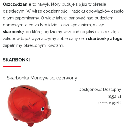
Oszczędzanie
to nawyk, który buduje się już w okresie
dziecięcym. W wirze codzienności i natłoku obowiązków często
o tym zapominamy. O wiele łatwiej panować nad budżetem
domowym, a co za tym idzie - oszczędzaniem, mając
skarbonkę
, do której będziemy wrzucać co jakiś czas resztę z
zakupów bądź wyznaczymy sobie dany cel i
skarbonkę z logo
zapełnimy określonymi kwotami.
SKARBONKI
Skarbonka Moneywise, czerwony
Dostępność:
Dostępny
8,52 zł
(netto:
6,93 zł
)