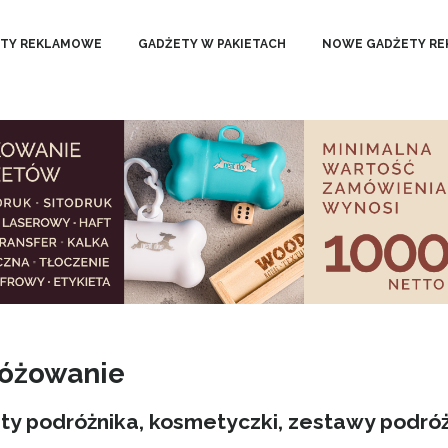
TY REKLAMOWE
GADŻETY W PAKIETACH
NOWE GADŻETY R
óżowanie
ty podróżnika, kosmetyczki, zestawy podró