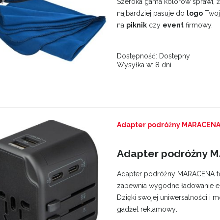
Szeroka gama kolorów sprawi, ż
najbardziej pasuje do
logo
Twoje
na
piknik
czy
event
firmowy.
Dostępność:
Dostępny
Wysyłka w:
8 dni
elka termiczna RSS 540 ml
Noricano Kubek termiczny RSS 600
Adapter podróżny MARACEN
61,88 zł
49,50 zł
Adapter podróżny 
50,31 zł
40,24 zł
Adapter podróżny MARACENA to
zapewnia wygodne ładowanie e
Dzięki swojej uniwersalności i 
gadżet reklamowy.