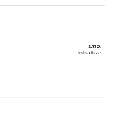
2,33 zł
(netto:
1,89 zł
)