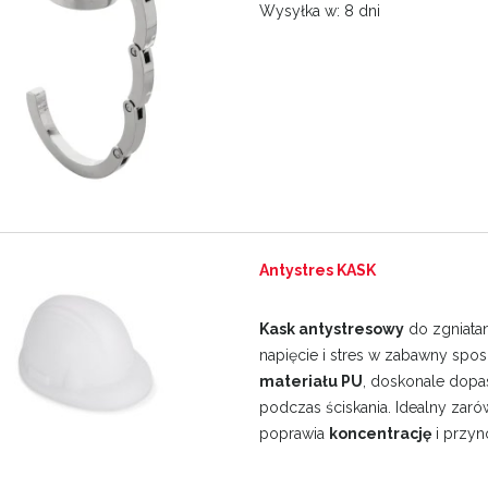
Wysyłka w:
8 dni
Antystres KASK
Kask antystresowy
do zgniata
napięcie i stres w zabawny sp
materiału PU
, doskonale dopa
podczas ściskania. Idealny zaró
poprawia
koncentrację
i przyn