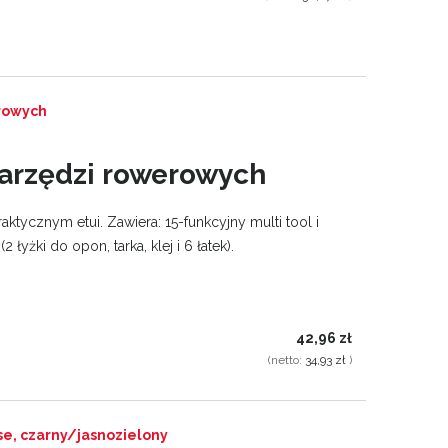
rowych
arzędzi rowerowych
ktycznym etui. Zawiera: 15-funkcyjny multi tool i
łyżki do opon, tarka, klej i 6 łatek).
42,96 zł
(netto:
34,93 zł
)
se, czarny/jasnozielony