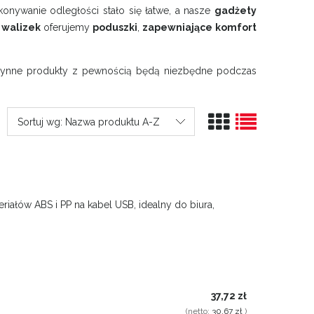
konywanie odległości stało się łatwe, a nasze
gadżety
,
walizek
oferujemy
poduszki
,
zapewniające komfort
płynne produkty z pewnością będą niezbędne podczas
Sortuj wg:
Nazwa produktu A-Z
riałów ABS i PP na kabel USB, idealny do biura,
37,72 zł
(netto:
30,67 zł
)