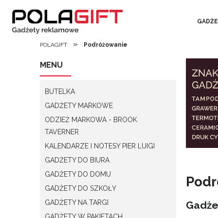
GADŻE
»
POLAGIFT
Podróżowanie
MENU
BUTELKA
GADŻETY MARKOWE
ODZIEŻ MARKOWA - BROOK
TAVERNER
KALENDARZE I NOTESY PIER LUIGI
GADŻETY DO BIURA
GADŻETY DO DOMU
Podr
GADŻETY DO SZKOŁY
GADŻETY NA TARGI
Gadże
GADŻETY W PAKIETACH