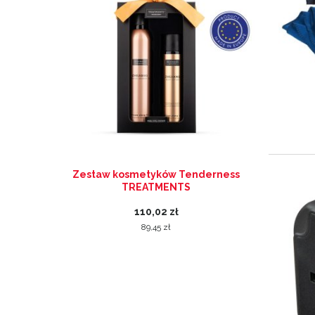
MOSHI
Zestaw kosmetyków Tenderness
Kongma But
TREATMENTS
110,02 zł
89,45 zł