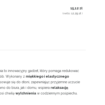
15,12 zł
(netto:
12,29 zł
)
nia to innowacyjny gadżet, który pomaga redukować
osób. Wykonany z
miękkiego i elastycznego
sowuje się do dłoni, zapewniając przyjemne uczucie
wno do biura, jak i domu, wspiera
relaksację
,
osi chwilę
wytchnienia
w codziennym pośpiechu.