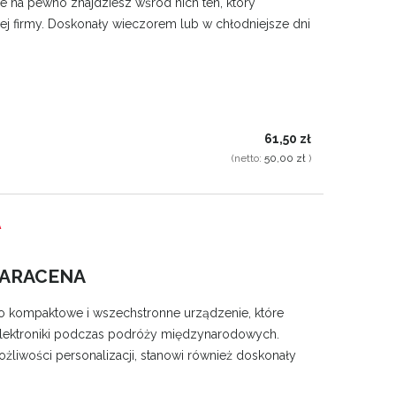
e na pewno znajdziesz wśród nich ten, który
j firmy. Doskonały wieczorem lub w chłodniejsze dni
61,50 zł
(netto:
50,00 zł
)
 ml
Khumbu Butelka termiczna RSS 500 ml
Dablam Butelka te
A
53,62 zł
53,6
MARACENA
43,59 zł
43,5
 kompaktowe i wszechstronne urządzenie, które
lektroniki podczas podróży międzynarodowych.
możliwości personalizacji, stanowi również doskonały