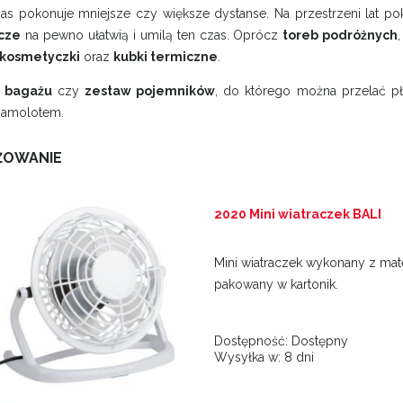
as pokonuje mniejsze czy większe dystanse. Na przestrzeni lat po
cze
na pewno ułatwią i umilą ten czas. Oprócz
toreb podróżnych
kosmetyczki
oraz
kubki termiczne
.
 bagażu
czy
zestaw pojemników
, do którego można przelać 
samolotem.
ŻOWANIE
2020 Mini wiatraczek BALI
Mini wiatraczek wykonany z mate
pakowany w kartonik.
Dostępność:
Dostępny
Wysyłka w:
8 dni