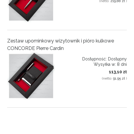
(netto:
219,88 zł
)
Zestaw upominkowy wizytownik i pióro kulkowe
CONCORDE Pierre Cardin
Dostępność:
Dostępny
Wysyłka w:
8 dni
113,10 zł
(netto:
91,95 zł
)