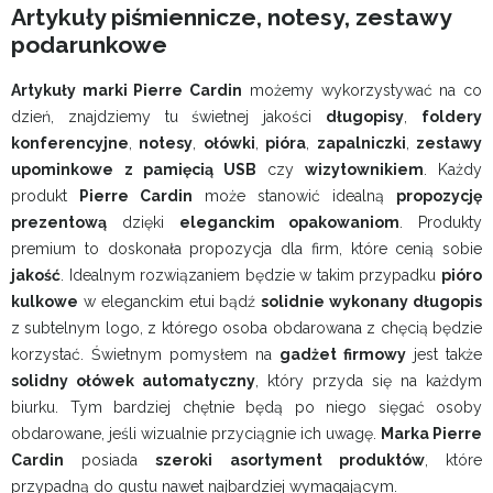
Artykuły piśmiennicze, notesy, zestawy
podarunkowe
Artykuły marki Pierre Cardin
możemy wykorzystywać na co
dzień, znajdziemy tu świetnej jakości
długopisy
,
foldery
konferencyjne
,
notesy
,
ołówki
,
pióra
,
zapalniczki
,
zestawy
upominkowe
z pamięcią USB
czy
wizytownikiem
. Każdy
produkt
Pierre Cardin
może stanowić idealną
propozycję
prezentową
dzięki
eleganckim opakowaniom
. Produkty
premium to doskonała propozycja dla firm, które cenią sobie
jakość
. Idealnym rozwiązaniem będzie w takim przypadku
pióro
kulkowe
w eleganckim etui bądź
solidnie wykonany długopis
z subtelnym logo, z którego osoba obdarowana z chęcią będzie
korzystać. Świetnym pomysłem na
gadżet firmowy
jest także
solidny ołówek automatyczny
, który przyda się na każdym
biurku. Tym bardziej chętnie będą po niego sięgać osoby
obdarowane, jeśli wizualnie przyciągnie ich uwagę.
Marka Pierre
Cardin
posiada
szeroki
asortyment produktów
, które
przypadną do gustu nawet najbardziej wymagającym.