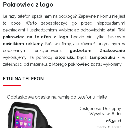
Pokrowiec z logo
Ile razy telefon spadł nam na podłogę? Zapewne nikomu nie jest
to obce. Warto zabezpieczyć go przed niepożądanymi
pęknięciami i uszkodzeniem wybierając odpowiednie
etui
. Taki
pokrowiec na telefon z logo
będzie nie tylko świetnym
nośnikiem reklamy
Państwa firmy, ale również przydatnym w
codziennym funkcjonowaniu
gadżetem
.
Znakowanie
wykonujemy za pomocą
sitodruku
bądź
tampodruku
- w
zależności od materiału, z którego
pokrowiec
został wykonany.
ETUI NA TELEFON
Odblaskowa opaska na ramię do telefonu Haile
Dostępność:
Dostępny
Wysyłka w:
8 dni
26,52 zł
(netto:
21,56 zł
)