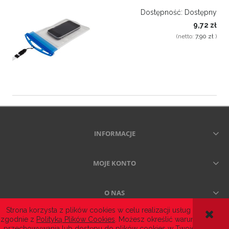
Dostępność:
Dostępny
9,72 zł
(netto:
7,90 zł
)
INFORMACJE
MOJE KONTO
O NAS
Strona korzysta z plików cookies w celu realizacji usług i
zgodnie z
Polityką Plików Cookies
. Możesz określić warunki
POKAŻ PEŁNĄ WERSJĘ STRONY
przechowywania lub dostępu do plików cookies w Twojej