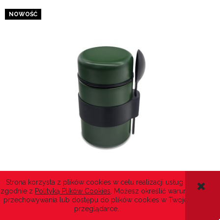
NOWOŚĆ
Pojemnik próżniowy VAJXO 460 ml
Strona korzysta z plików cookies w celu realizacji usług i
zgodnie z
Polityką Plików Cookies
. Możesz określić warunki
przechowywania lub dostępu do plików cookies w Twojej
54,00 zł
przeglądarce.
(netto:
43,90 zł
)