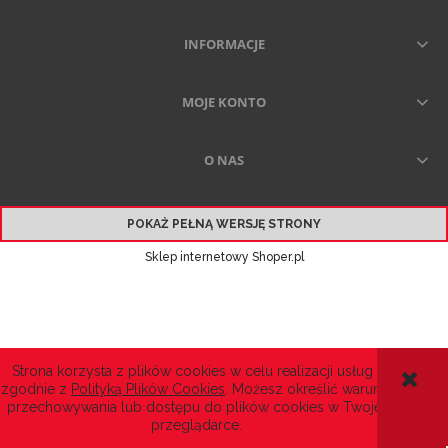
INFORMACJE
MOJE KONTO
O NAS
POKAŻ PEŁNĄ WERSJĘ STRONY
Sklep internetowy Shoper.pl
Strona korzysta z plików cookies w celu realizacji usług i
zgodnie z
Polityką Plików Cookies
. Możesz określić warunki
przechowywania lub dostępu do plików cookies w Twojej
przeglądarce.