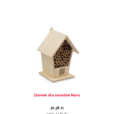
Domek dla owadów Nuru
30,38 zł
(netto:
24,70 zł
)