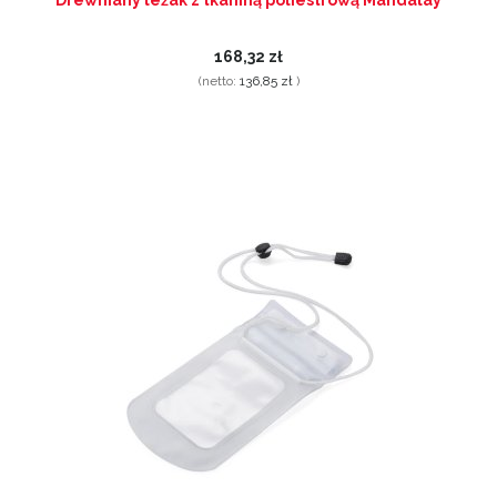
Drewniany leżak z tkaniną poliestrową Mandalay
168,32 zł
(netto:
136,85 zł
)