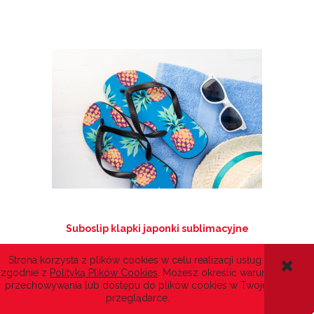
Suboslip klapki japonki sublimacyjne
Strona korzysta z plików cookies w celu realizacji usług i
77,34 zł
zgodnie z
Polityką Plików Cookies
. Możesz określić warunki
(netto:
62,88 zł
)
przechowywania lub dostępu do plików cookies w Twojej
przeglądarce.