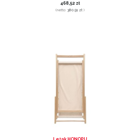
468,52 zł
(netto:
380,91 zł
)
Leżak HONOPU