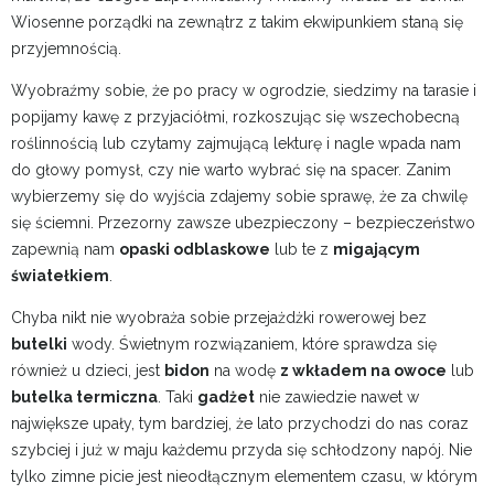
Wiosenne porządki na zewnątrz z takim ekwipunkiem staną się
przyjemnością.
Wyobraźmy sobie, że po pracy w ogrodzie, siedzimy na tarasie i
popijamy kawę z przyjaciółmi, rozkoszując się wszechobecną
roślinnością lub czytamy zajmującą lekturę i nagle wpada nam
do głowy pomysł, czy nie warto wybrać się na spacer. Zanim
wybierzemy się do wyjścia zdajemy sobie sprawę, że za chwilę
się ściemni. Przezorny zawsze ubezpieczony – bezpieczeństwo
zapewnią nam
opaski odblaskowe
lub te z
migającym
światełkiem
.
Chyba nikt nie wyobraża sobie przejażdżki rowerowej bez
butelki
wody. Świetnym rozwiązaniem, które sprawdza się
również u dzieci, jest
bidon
na wodę
z wkładem na owoce
lub
butelka termiczna
. Taki
gadżet
nie zawiedzie nawet w
największe upały, tym bardziej, że lato przychodzi do nas coraz
szybciej i już w maju każdemu przyda się schłodzony napój. Nie
tylko zimne picie jest nieodłącznym elementem czasu, w którym