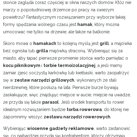
słońce zagląda coraz częściej w okna naszych domów. Któż nie
marzy o popołudniowej drzemce po pracy na świeżym
powietrzu? Fantastycznym rozwiązaniem przy wyborze takiej
formy spędzania wolnego czasu jest
hamak
, który można
umocować nie tylko na drzewie, ale także na balkonie.
Skoro mowa o
hamakach
to kolejną myślą jest
grill
, a majówka
bez ogniska lub
grilla
majówką straconą. Wybierając się za
miasto, aby łapać pierwsze promienie słońca warto pamiętać o
kocu piknikowym
i
torbie termoizolacyjnej
, a jeśli mamy
zamiar zjeść soczystą karkówkę lub kiełbaski, warto zaopatrzyć
się w
zestaw narzędzi grillowych
, wykonanych ze stali
nierdzewnej, które posłużą na lata. Pierwsze burze bywają
zaskakujące, więc znajdując miejsce w aucie, miejcie na uwadze,
że przyda się także
parasol
. Jeśli środek transportu to rower
idealnym rozwiązaniem będzie
torba rowerowa
, do której nie
zapomnimy włożyć
zestawu narzędzi rowerowych
.
Wybierając
wiosenne gadżety reklamowe
, warto zastanowić
się, co najbardziej przyda się kontrahentom, którzy otrzymają