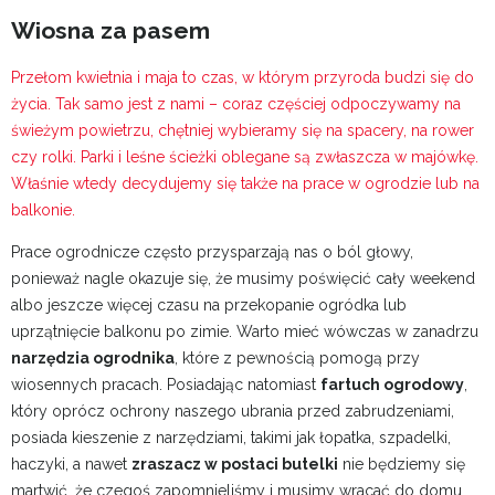
Wiosna za pasem
Przełom kwietnia i maja to czas, w którym przyroda budzi się do
życia. Tak samo jest z nami – coraz częściej odpoczywamy na
świeżym powietrzu, chętniej wybieramy się na spacery, na rower
czy rolki. Parki i leśne ścieżki oblegane są zwłaszcza w majówkę.
Właśnie wtedy decydujemy się także na prace w ogrodzie lub na
balkonie.
Prace ogrodnicze często przysparzają nas o ból głowy,
ponieważ nagle okazuje się, że musimy poświęcić cały weekend
albo jeszcze więcej czasu na przekopanie ogródka lub
uprzątnięcie balkonu po zimie. Warto mieć wówczas w zanadrzu
narzędzia ogrodnika
, które z pewnością pomogą przy
wiosennych pracach. Posiadając natomiast
fartuch ogrodowy
,
który oprócz ochrony naszego ubrania przed zabrudzeniami,
posiada kieszenie z narzędziami, takimi jak łopatka, szpadelki,
haczyki, a nawet
zraszacz w postaci butelki
nie będziemy się
martwić, że czegoś zapomnieliśmy i musimy wracać do domu.